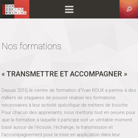
Nos formations
« TRANSMETTRE ET ACCOMPAGNER »
Depuis 2010, le centre de formation d’Yvan ROUX a permis à des
milliers de stagiaires de pouvoir réaliser les formations
nécessaires à leur activité spécifique de métiers de bouche.
Pour chacun des apprenants, nous mettons tout en oeuvre pour
que la formation à laquelle il participe soit un véritable moment
basé autour de l’écoute, l’échange, la transmission et
l’accompagnement pour la mise en application dans leur