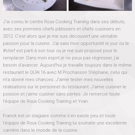
a
n
t
J’ai connu le centre Roux Cooking Training dans ses débuts,
!
avec ses premiers chefs pâtissiers et chefs cuisiniers en
C
2012. C’est alors que je me suis découvert une véritable
o
m
passion pour la cuisine. J’ai saisi mon opportunité le jour ou le
m
#chef est parti à son tour ou je me suis proposé pour le
e
remplacer. Dans mon esprit je ne peux pas régresser, j’ai
n
besoin d’avancer. Aujourd’hui je travaille toujours dans le même
t
restaurant le QUAI 16 avec M Prochasson Stéphane, celui qui
s
a
m’a donné mes chances. J’aime tester mes nouvelles
r
réalisations sur le personnel du restaurant. J’aime cuisiner le
e
poisson et j’aime cuisiner sans pertes. Je remercie toute
c
l’équipe de Roux Cooking Training et Yvan.
l
o
s
Franck est un stagiaire comme il en existe peu et toute
e
l’équipe de Roux Cooking Training lui souhaite une excellente
d
carrière dans le monde de la cuisine.