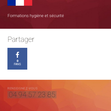
Formations hygiène et sécurité
Partager
0
FANS
RENSEIGNEZ-VOUS
04 94 57 23 85