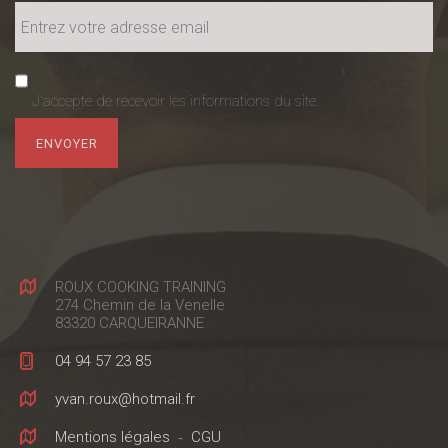
J'accepte de recevoir les informations du site.
ROUX COOKING TRAINING
274 Chemin de la Venelle
83320 CARQUEIRANNE
04 94 57 23 85
yvan.roux@hotmail.fr
Mentions légales
-
CGU