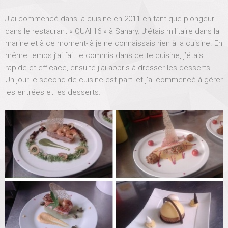
D
e
J’ai commencé dans la cuisine en 2011 en tant que plongeur
S
dans le restaurant « QUAI 16 » à Sanary. J’étais militaire dans la
o
marine et à ce moment-là je ne connaissais rien à la cuisine. En
u
s
même temps j’ai fait le commis dans cette cuisine, j’étais
a
rapide et efficace, ensuite j’ai appris à dresser les desserts.
,
Un jour le second de cuisine est parti et j’ai commencé à gérer
u
les entrées et les desserts.
n
p
a
r
c
o
u
r
s
é
t
o
n
n