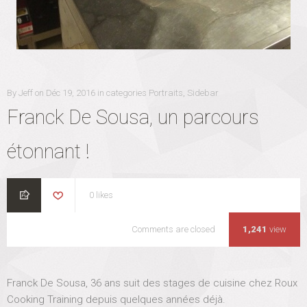
By
Jeff
on
P
Déc 19, 2016
in categories
C
Portraits
Sidebar
,
O
A
Franck De Sousa, un parcours
S
T
T
E
E
G
étonnant !
D
O
O
R
N
I
E
0
likes
S
Comments are closed
F
1,241
view
r
a
n
Franck De Sousa, 36 ans suit des stages de cuisine chez Roux
c
k
Cooking Training depuis quelques années déjà.