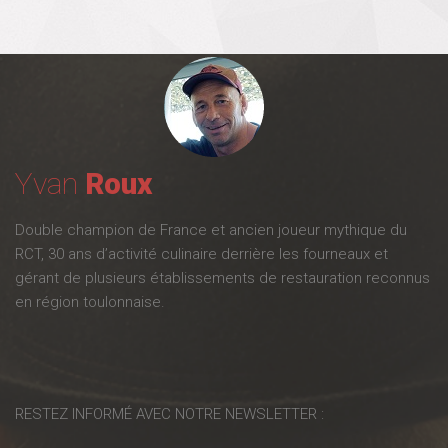
D
O
N
Yvan
Roux
Double champion de France et ancien joueur mythique du
RCT, 30 ans d’activité culinaire derrière les fourneaux et
gérant de plusieurs établissements de restauration reconnus
en région toulonnaise.
RESTEZ INFORMÉ AVEC NOTRE NEWSLETTER :