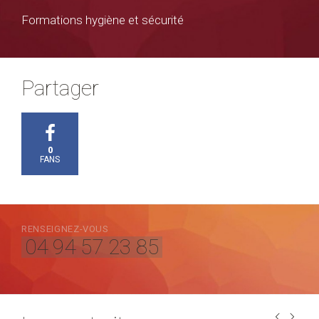
Formations hygiène et sécurité
Partager
0
FANS
RENSEIGNEZ-VOUS
04 94 57 23 85