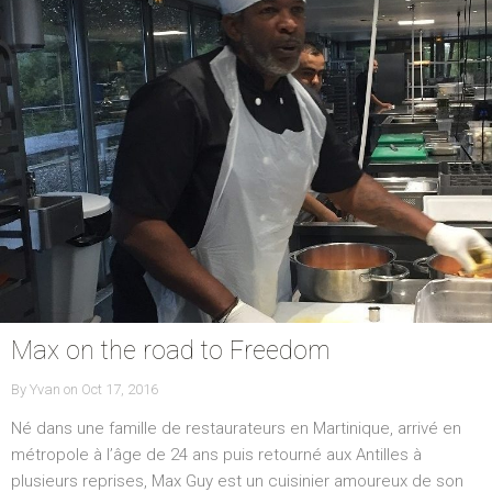
Max on the road to Freedom
By
Yvan
on
P
Oct 17, 2016
O
Né dans une famille de restaurateurs en Martinique, arrivé en
S
T
métropole à l’âge de 24 ans puis retourné aux Antilles à
E
plusieurs reprises, Max Guy est un cuisinier amoureux de son
D