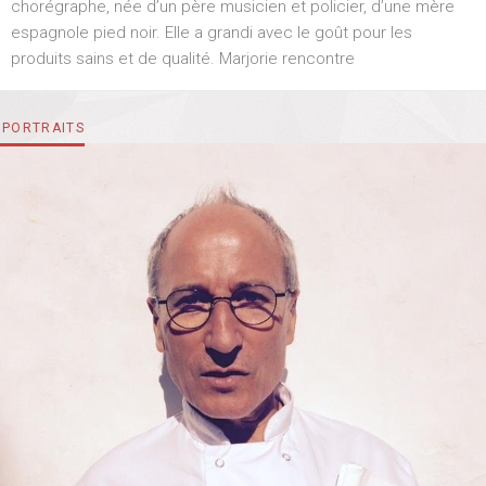
chorégraphe, née d’un père musicien et policier, d’une mère
E
espagnole pied noir. Elle a grandi avec le goût pour les
D
O
produits sains et de qualité. Marjorie rencontre
N
CATEGORIES
PORTRAITS