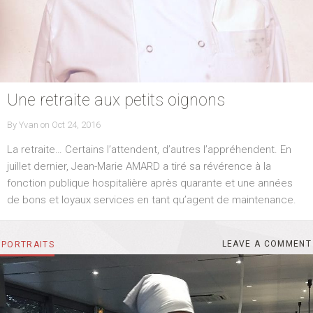
Une retraite aux petits oignons
By
Yvan
on
P
Oct 24, 2016
O
La retraite… Certains l’attendent, d’autres l’appréhendent. En
S
T
juillet dernier, Jean-Marie AMARD a tiré sa révérence à la
E
fonction publique hospitalière après quarante et une années
D
O
de bons et loyaux services en tant qu’agent de maintenance.
N
LEAVE A COMMENT
M
CATEGORIES
PORTRAITS