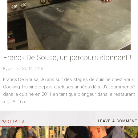
Franck De Sousa, un parcours étonnant !
By
Jeff
on
P
Déc 19, 2016
O
Franck De Sousa, 36 ans suit des stages de cuisine chez Roux
S
T
Cooking Training depuis quelques années déjà. J’ai commencé
E
dans la cuisine en 2011 en tant que plongeur dans le restaurant
D
O
« QUAI 16 »
N
LEAVE A COMMENT
L
CATEGORIES
PORTRAITS