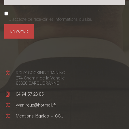
J'accepte de recevoir les informations du site.
ROUX COOKING TRAINING
274 Chemin de la Venelle
83320 CARQUEIRANNE
04 94 57 23 85
yvan.roux@hotmail.fr
Mentions légales
-
CGU