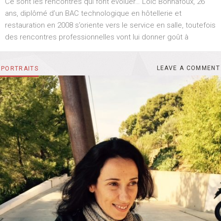
Ce sont les rencontres qui font évoluer… Loïc Bonnafoux, 26
S
T
ans, diplômé d’un BAC technologique en hôtellerie et
E
restauration en 2008 s’oriente vers le service en salle, toutefois
D
O
des rencontres professionnelles vont lui donner goût à
N
LEAVE A COMMENT
D
CATEGORIES
PORTRAITS