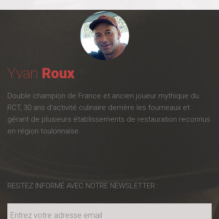
N
Yvan
Roux
Double champion de France et ancien joueur mythique du
RCT, 30 ans d’activité culinaire derrière les fourneaux et
gérant de plusieurs établissements de restauration reconnus
en région toulonnaise.
RESTEZ INFORMÉ AVEC NOTRE NEWSLETTER :