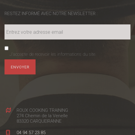
RESTEZ INFORMÉ AVEC NOTRE NEWSLETTER :
J'accepte de recevoir les informations du site.
ROUX COOKING TRAINING
274 Chemin de la Venelle
83320 CARQUEIRANNE
04 94 57 23 85