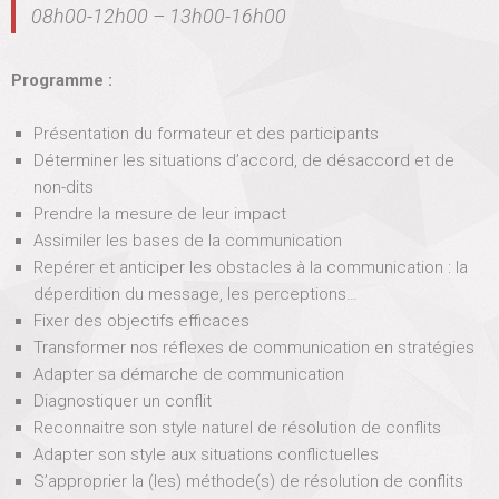
e
08h00-12h00 – 13h00-16h00
s
c
o
Programme :
n
f
Présentation du formateur et des participants
l
Déterminer les situations d’accord, de désaccord et de
i
t
non-dits
s
Prendre la mesure de leur impact
C
Assimiler les bases de la communication
o
Repérer et anticiper les obstacles à la communication : la
m
déperdition du message, les perceptions…
m
e
Fixer des objectifs efficaces
n
Transformer nos réflexes de communication en stratégies
t
Adapter sa démarche de communication
s
Diagnostiquer un conflit
a
Reconnaitre son style naturel de résolution de conflits
r
e
Adapter son style aux situations conflictuelles
c
S’approprier la (les) méthode(s) de résolution de conflits
l