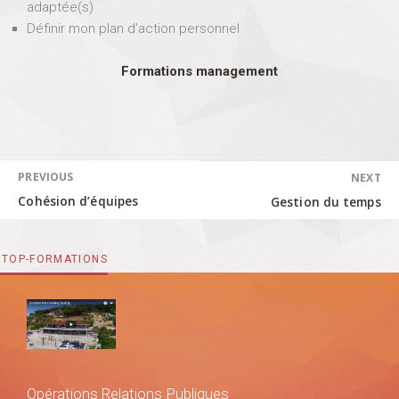
adaptée(s)
o
Définir mon plan d’action personnel
s
e
d
Formations management
Navigation
PREVIOUS
NEXT
de
l’article
Previous
Next
Cohésion d’équipes
Gestion du temps
post:
post:
TOP-FORMATIONS
Opérations Relations Publiques